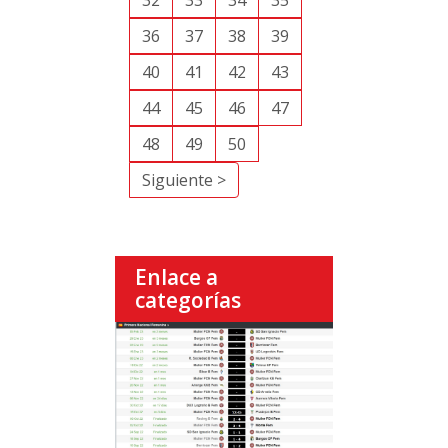
32
33
34
35
36
37
38
39
40
41
42
43
44
45
46
47
48
49
50
Siguiente >
Enlace a
categorías