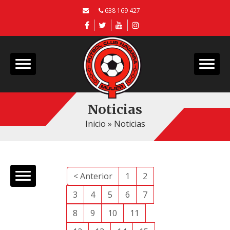
638 169 427
Noticias
Inicio
»
Noticias
< Anterior
1
2
3
4
5
6
7
8
9
10
11