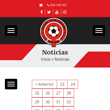
638 169 427
Noticias
Inicio
»
Noticias
< Anterior
23
24
25
26
27
28
29
30
31
32